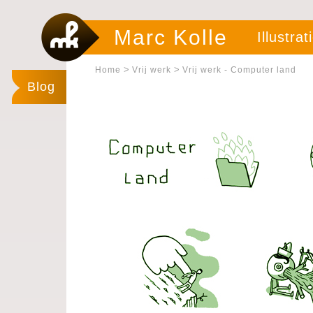
Marc Kolle
Illustrat
>
>
Home
Vrij werk
Vrij werk - Computer land
Blog