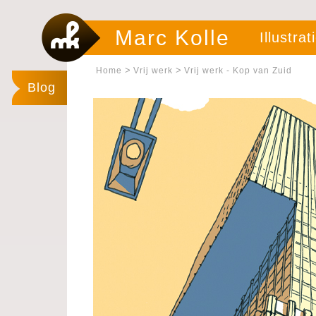
Marc Kolle
Illustrat
>
>
Home
Vrij werk
Vrij werk - Kop van Zuid
Blog